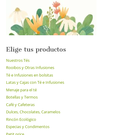
en
la
página
de
producto
Elige tus productos
Nuestros Tés
Rooibos y Otras Infusiones
Té e Infusiones en bolsitas
Latas y Cajas con Té e Infusiones
Menaje para el té
Botellas y Termos
Café y Cafeteras
Dulces, Chocolates, Caramelos
Rincón Ecológico
Especias y Condimentos
Petit price