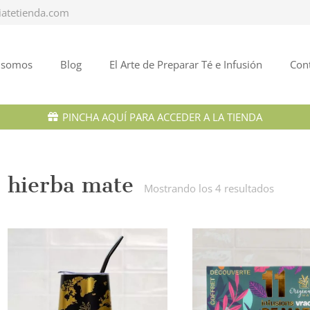
iatetienda.com
 somos
Blog
El Arte de Preparar Té e Infusión
Con
PINCHA AQUÍ PARA ACCEDER A LA TIENDA
hierba mate
Ordena
Mostrando los 4 resultados
por
los
últimos