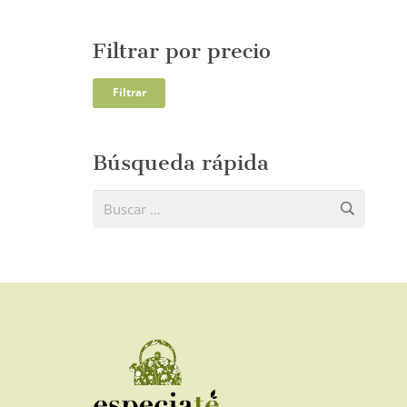
Filtrar por precio
Precio
Precio
Filtrar
mínim
máxi
Búsqueda rápida
Buscar: