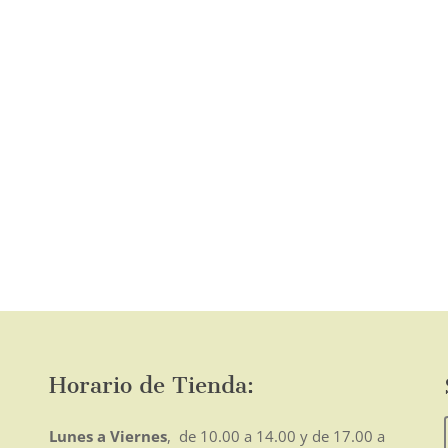
página
de
producto
o
mo
Horario de Tienda:
Lunes a Viernes
, de 10.00 a 14.00 y de 17.00 a