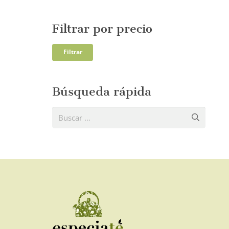
Filtrar por precio
Precio
Precio
Filtrar
mínim
máxi
Búsqueda rápida
Buscar: