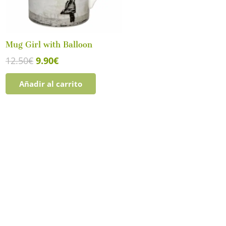
Mug Girl with Balloon
El
El
12.50
€
9.90
€
precio
precio
Añadir al carrito
original
actual
era:
es:
12.50€.
9.90€.