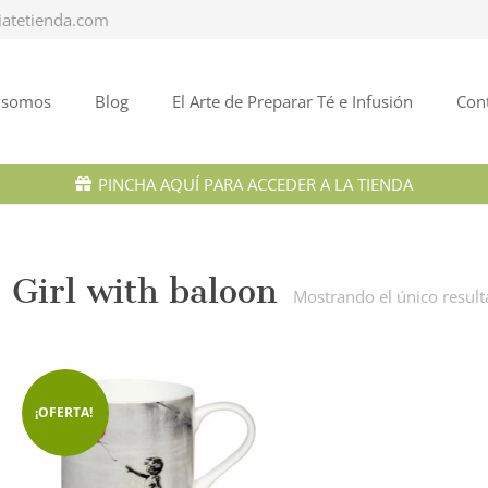
iatetienda.com
 somos
Blog
El Arte de Preparar Té e Infusión
Con
PINCHA AQUÍ PARA ACCEDER A LA TIENDA
Girl with baloon
Mostrando el único resul
¡OFERTA!