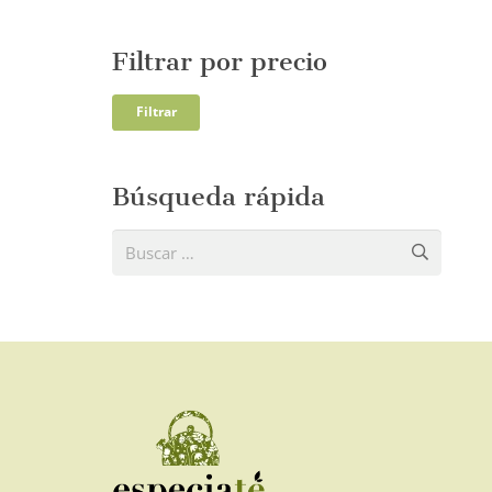
Filtrar por precio
Precio
Precio
Filtrar
mínim
máxi
Búsqueda rápida
Buscar: