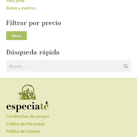
Petit price
Bodas y eventos
Filtrar por precio
Pre
Pre
Filtrar
mí
má
Búsqueda rápida
Buscar:
Condiciones de compra
Política de Privacidad
Política de Cookies