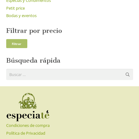
Especias y Condimentos
Petit price
Bodas y eventos
Filtrar por precio
Pre
Pre
Filtrar
mí
má
Búsqueda rápida
Buscar:
Condiciones de compra
Política de Privacidad