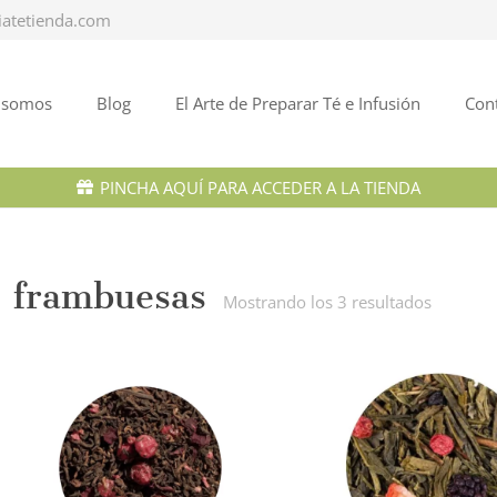
iatetienda.com
 somos
Blog
El Arte de Preparar Té e Infusión
Con
PINCHA AQUÍ PARA ACCEDER A LA TIENDA
frambuesas
Ordena
Mostrando los 3 resultados
por
los
últimos