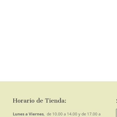
página
de
producto
o
mo
Horario de Tienda:
Lunes a Viernes
, de 10.00 a 14.00 y de 17.00 a