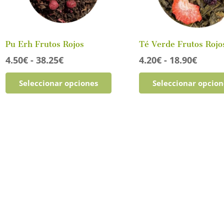
Pu Erh Frutos Rojos
Té Verde Frutos Rojo
Rango
Rang
4.50
€
-
38.25
€
4.20
€
-
18.90
€
de
de
Este
Seleccionar opciones
Seleccionar opcion
precios:
precio
producto
desde
desde
tiene
4.50€
4.20€
múltiples
hasta
hasta
variantes.
38.25€
18.90
Las
opciones
se
pueden
elegir
en
la