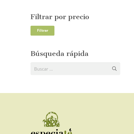
Filtrar por precio
Precio
Precio
Filtrar
mínim
máxi
Búsqueda rápida
Buscar: