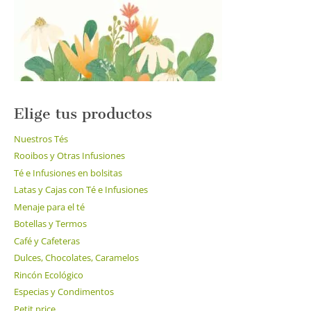
en
la
página
de
producto
Elige tus productos
Nuestros Tés
Rooibos y Otras Infusiones
Té e Infusiones en bolsitas
Latas y Cajas con Té e Infusiones
Menaje para el té
Botellas y Termos
Café y Cafeteras
Dulces, Chocolates, Caramelos
Rincón Ecológico
Especias y Condimentos
Petit price