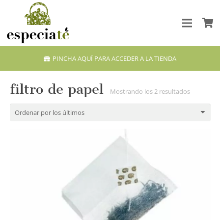
PINCHA AQUÍ PARA ACCEDER A LA TIENDA
filtro de papel
Ordenado
Mostrando los 2 resultados
por
los
últimos