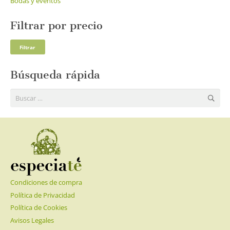
Bodas y eventos
Filtrar por precio
Pre
Pre
Filtrar
mí
má
Búsqueda rápida
Buscar:
Condiciones de compra
Política de Privacidad
Política de Cookies
Avisos Legales