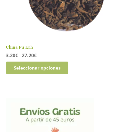
China Pu Erh
Rango
3.20
€
-
27.20
€
de
Este
precios:
Seleccionar opciones
producto
desde
tiene
3.20€
múltiples
hasta
variantes.
27.20€
Las
opciones
se
pueden
elegir
en