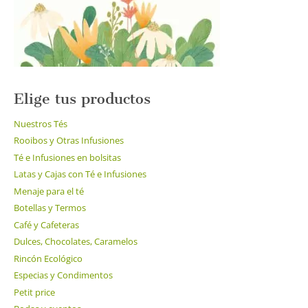
la
página
de
producto
Elige tus productos
Nuestros Tés
Rooibos y Otras Infusiones
Té e Infusiones en bolsitas
Latas y Cajas con Té e Infusiones
Menaje para el té
Botellas y Termos
Café y Cafeteras
Dulces, Chocolates, Caramelos
Rincón Ecológico
Especias y Condimentos
Petit price