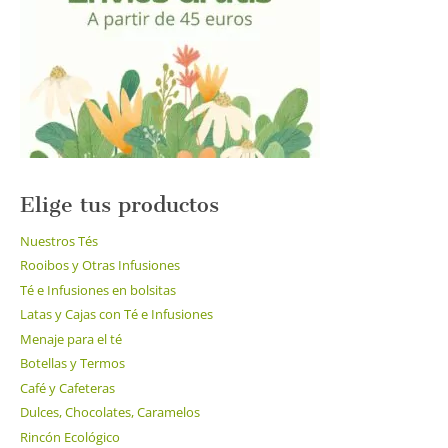
pueden
elegir
en
la
página
de
producto
Elige tus productos
Nuestros Tés
Rooibos y Otras Infusiones
Té e Infusiones en bolsitas
Latas y Cajas con Té e Infusiones
Menaje para el té
Botellas y Termos
Café y Cafeteras
Dulces, Chocolates, Caramelos
Rincón Ecológico