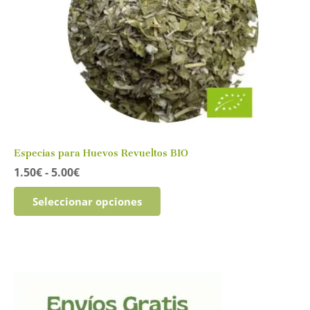
Especias para Huevos Revueltos BIO
Rango
1.50
€
-
5.00
€
de
Este
precios:
Seleccionar opciones
producto
desde
tiene
1.50€
múltiples
hasta
variantes.
5.00€
Las
opciones
se