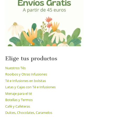
se
pueden
elegir
en
la
página
de
producto
Elige tus productos
Nuestros Tés
Rooibos y Otras Infusiones
Té e Infusiones en bolsitas
Latas y Cajas con Té e Infusiones
Menaje para el té
Botellas y Termos
Café y Cafeteras
Dulces, Chocolates, Caramelos