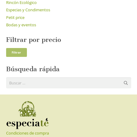
Rincón Ecológico
Especias y Condimentos
Petit price
Bodas y eventos
Filtrar por precio
Pre
Pre
Filtrar
mí
má
Búsqueda rápida
Buscar:
Condiciones de compra