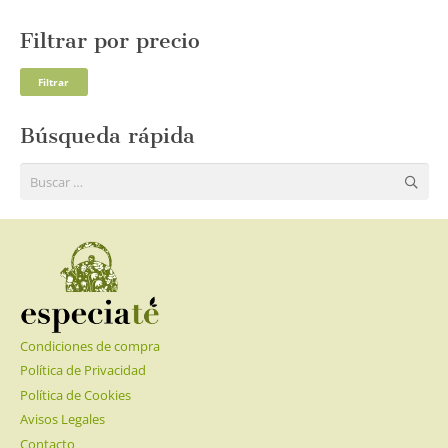
Filtrar por precio
Pre
Pre
Filtrar
mí
má
Búsqueda rápida
Buscar:
Condiciones de compra
Política de Privacidad
Política de Cookies
Avisos Legales
Contacto