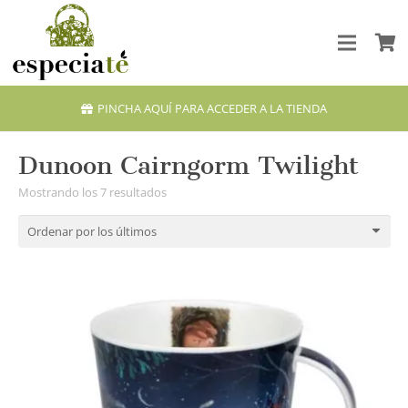
PINCHA AQUÍ PARA ACCEDER A LA TIENDA
Dunoon Cairngorm Twilight
Ordenado
Mostrando los 7 resultados
por
los
últimos