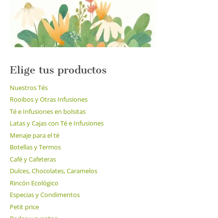
la
página
de
producto
Elige tus productos
Nuestros Tés
Rooibos y Otras Infusiones
Té e Infusiones en bolsitas
Latas y Cajas con Té e Infusiones
Menaje para el té
Botellas y Termos
Café y Cafeteras
Dulces, Chocolates, Caramelos
Rincón Ecológico
Especias y Condimentos
Petit price