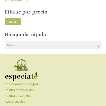
Bodas y eventos
Filtrar por precio
Pre
Pre
Filtrar
mí
má
Búsqueda rápida
Buscar:
Condiciones de compra
Política de Privacidad
Política de Cookies
Avisos Legales