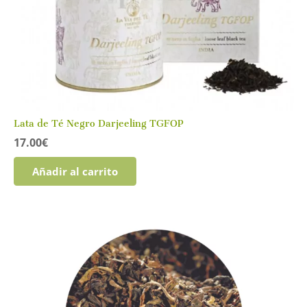
la
página
de
producto
Lata de Té Negro Darjeeling TGFOP
17.00
€
Añadir al carrito