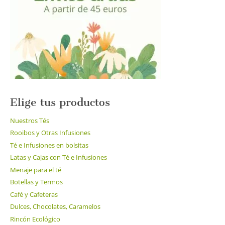
pueden
elegir
en
la
página
de
producto
Elige tus productos
Nuestros Tés
Rooibos y Otras Infusiones
Té e Infusiones en bolsitas
Latas y Cajas con Té e Infusiones
Menaje para el té
Botellas y Termos
Café y Cafeteras
Dulces, Chocolates, Caramelos
Rincón Ecológico