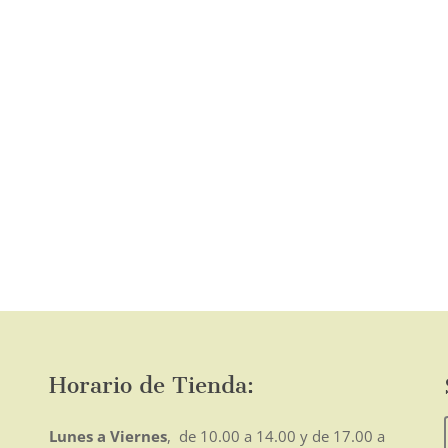
página
de
producto
o
mo
Horario de Tienda:
Lunes a Viernes
, de 10.00 a 14.00 y de 17.00 a