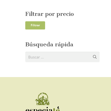
Filtrar por precio
Precio
Precio
Filtrar
mínim
máxi
Búsqueda rápida
Buscar: