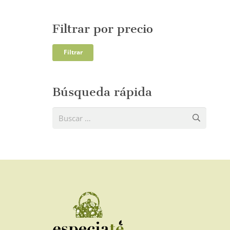
Filtrar por precio
Precio
Precio
Filtrar
mínim
máxi
Búsqueda rápida
Buscar: