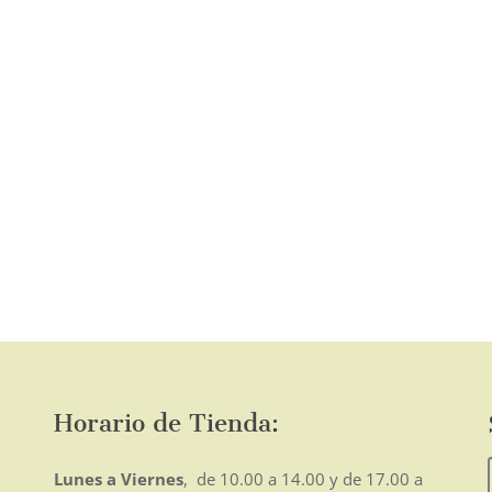
página
de
producto
o
mo
Horario de Tienda:
Lunes a Viernes
, de 10.00 a 14.00 y de 17.00 a