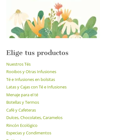
en
la
página
de
producto
Elige tus productos
Nuestros Tés
Rooibos y Otras Infusiones
Té e Infusiones en bolsitas
Latas y Cajas con Té e Infusiones
Menaje para el té
Botellas y Termos
Café y Cafeteras
Dulces, Chocolates, Caramelos
Rincón Ecológico
Especias y Condimentos