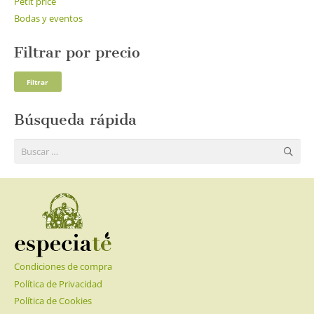
Petit price
Bodas y eventos
Filtrar por precio
Pre
Pre
Filtrar
mí
má
Búsqueda rápida
Buscar:
Condiciones de compra
Política de Privacidad
Política de Cookies