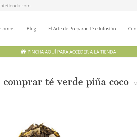
iatetienda.com
 somos
Blog
El Arte de Preparar Té e Infusión
Con
PINCHA AQUÍ PARA ACCEDER A LA TIENDA
comprar té verde piña coco
M