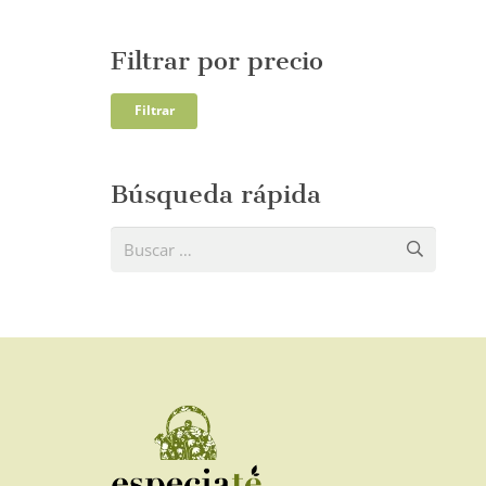
Filtrar por precio
Precio
Precio
Filtrar
mínim
máxi
Búsqueda rápida
Buscar: