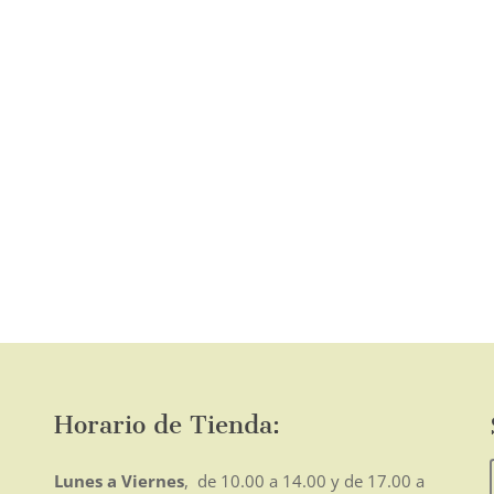
en
la
página
de
o
mo
producto
Horario de Tienda:
Lunes a Viernes
, de 10.00 a 14.00 y de 17.00 a