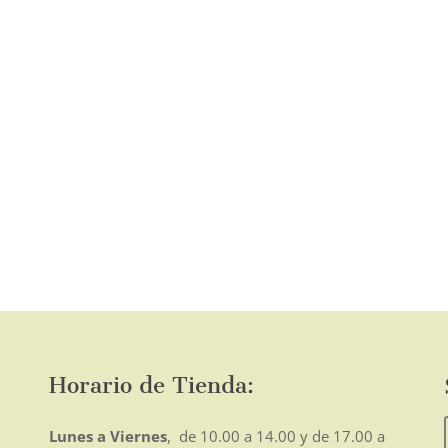
elegir
en
la
página
de
o
mo
producto
Horario de Tienda:
Lunes a Viernes
, de 10.00 a 14.00 y de 17.00 a