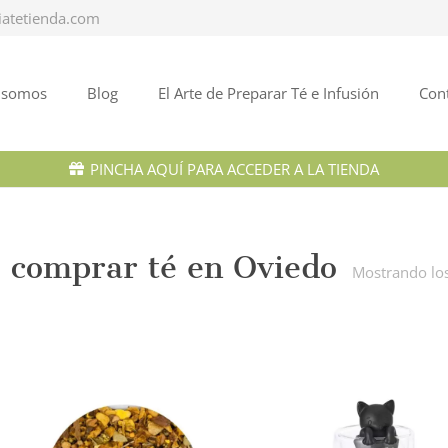
iatetienda.com
 somos
Blog
El Arte de Preparar Té e Infusión
Con
PINCHA AQUÍ PARA ACCEDER A LA TIENDA
comprar té en Oviedo
Mostrando los