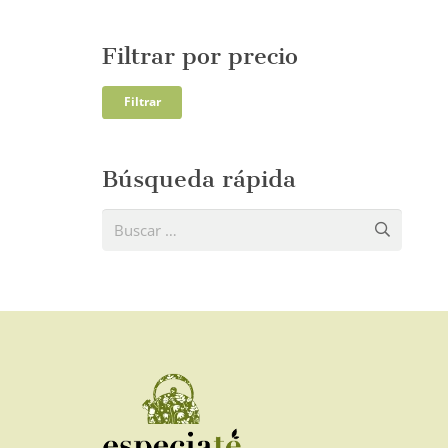
Filtrar por precio
Precio
Precio
Filtrar
mínim
máxi
Búsqueda rápida
Buscar: