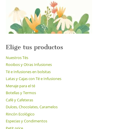
en
la
página
de
producto
Elige tus productos
Nuestros Tés
Rooibos y Otras Infusiones
Té e Infusiones en bolsitas
Latas y Cajas con Té e Infusiones
Menaje para el té
Botellas y Termos
Café y Cafeteras
Dulces, Chocolates, Caramelos
Rincón Ecológico
Especias y Condimentos
Petit price