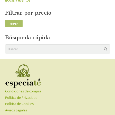
Bodas y eventos
Filtrar por precio
Pre
Pre
Filtrar
mí
má
Búsqueda rápida
Buscar:
Condiciones de compra
Política de Privacidad
Política de Cookies
Avisos Legales