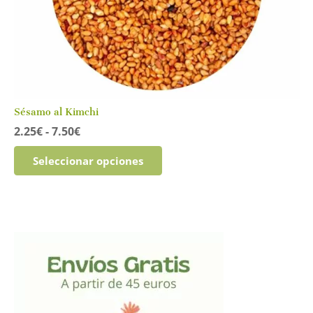
Sésamo al Kimchi
Rango
2.25
€
-
7.50
€
de
Este
precios:
Seleccionar opciones
producto
desde
tiene
2.25€
múltiples
hasta
variantes.
7.50€
Las
opciones
se
pueden
elegir
en