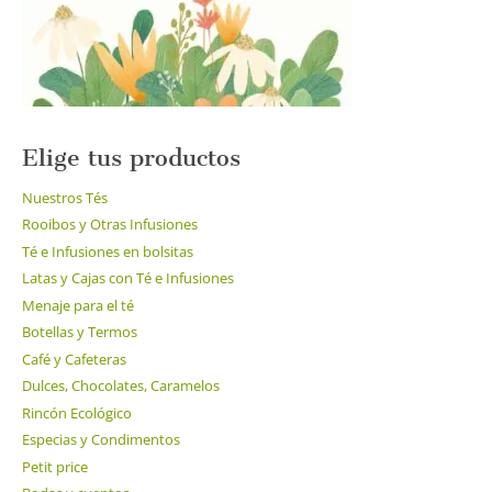
la
página
de
producto
Elige tus productos
Nuestros Tés
Rooibos y Otras Infusiones
Té e Infusiones en bolsitas
Latas y Cajas con Té e Infusiones
Menaje para el té
Botellas y Termos
Café y Cafeteras
Dulces, Chocolates, Caramelos
Rincón Ecológico
Especias y Condimentos
Petit price