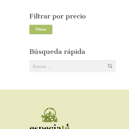
Filtrar por precio
Precio
Precio
Filtrar
mínim
máxi
Búsqueda rápida
Buscar: