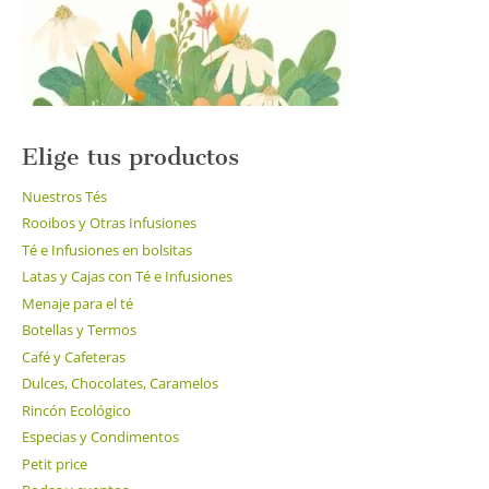
la
página
de
producto
Elige tus productos
Nuestros Tés
Rooibos y Otras Infusiones
Té e Infusiones en bolsitas
Latas y Cajas con Té e Infusiones
Menaje para el té
Botellas y Termos
Café y Cafeteras
Dulces, Chocolates, Caramelos
Rincón Ecológico
Especias y Condimentos
Petit price