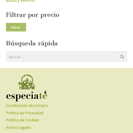
Bodas y eventos
Filtrar por precio
Pre
Pre
Filtrar
mí
má
Búsqueda rápida
Buscar:
Condiciones de compra
Política de Privacidad
Política de Cookies
Avisos Legales