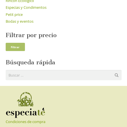
Rincón Ecológico
Especias y Condimentos
Petit price
Bodas y eventos
Filtrar por precio
Pre
Pre
Filtrar
mí
má
Búsqueda rápida
Buscar:
Condiciones de compra