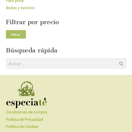
Petit price
Bodas y eventos
Filtrar por precio
Pre
Pre
Filtrar
mí
má
Búsqueda rápida
Buscar:
Condiciones de compra
Política de Privacidad
Política de Cookies