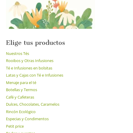
la
página
de
producto
Elige tus productos
Nuestros Tés
Rooibos y Otras Infusiones
Té e Infusiones en bolsitas
Latas y Cajas con Té e Infusiones
Menaje para el té
Botellas y Termos
Café y Cafeteras
Dulces, Chocolates, Caramelos
Rincón Ecológico
Especias y Condimentos
Petit price