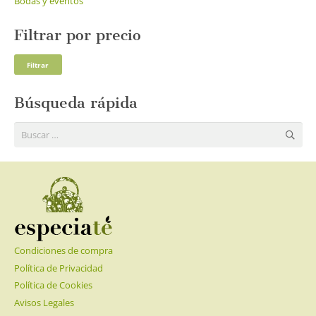
Bodas y eventos
Filtrar por precio
Pre
Pre
Filtrar
mí
má
Búsqueda rápida
Buscar:
Condiciones de compra
Política de Privacidad
Política de Cookies
Avisos Legales