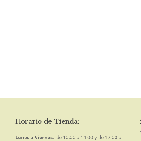
página
de
producto
o
mo
Horario de Tienda:
Lunes a Viernes
, de 10.00 a 14.00 y de 17.00 a