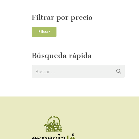
Filtrar por precio
Precio
Precio
Filtrar
mínim
máxi
Búsqueda rápida
Buscar: