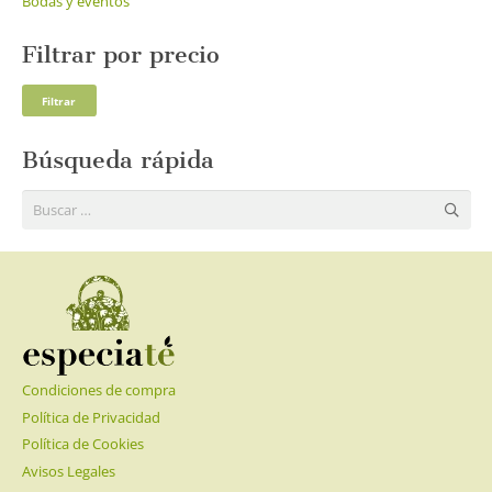
Bodas y eventos
Filtrar por precio
Pre
Pre
Filtrar
mí
má
Búsqueda rápida
Buscar:
Condiciones de compra
Política de Privacidad
Política de Cookies
Avisos Legales