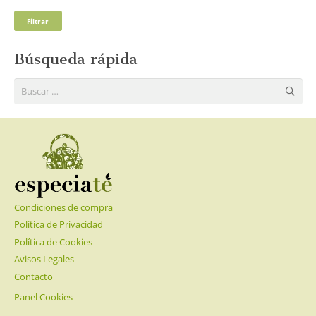
Pre
Pre
Filtrar
mí
má
Búsqueda rápida
Buscar:
Condiciones de compra
Política de Privacidad
Política de Cookies
Avisos Legales
Contacto
Panel Cookies