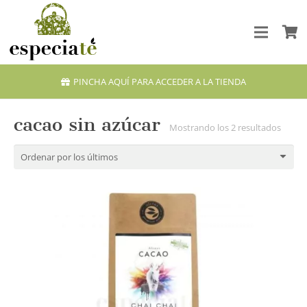
PINCHA AQUÍ PARA ACCEDER A LA TIENDA
cacao sin azúcar
Orden
Mostrando los 2 resultados
por
los
último