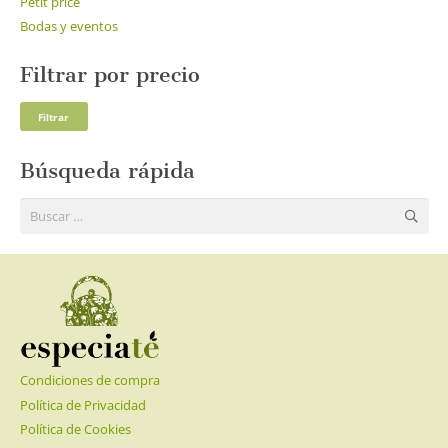
Petit price
Bodas y eventos
Filtrar por precio
Pre
Pre
Filtrar
mí
má
Búsqueda rápida
Buscar:
Condiciones de compra
Política de Privacidad
Política de Cookies