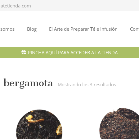
iatetienda.com
 somos
Blog
El Arte de Preparar Té e Infusión
Con
PINCHA AQUÍ PARA ACCEDER A LA TIENDA
bergamota
Ordenado
Mostrando los 3 resultados
por
los
últimos