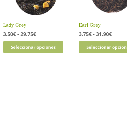
Lady Grey
Earl Grey
Rango
Rang
3.50
€
-
29.75
€
3.75
€
-
31.90
€
de
de
Este
Seleccionar opciones
Seleccionar opcion
precios:
precio
producto
desde
desde
tiene
3.50€
3.75€
múltiples
hasta
hasta
variantes.
29.75€
31.90
Las
opciones
se
pueden
elegir
en
la