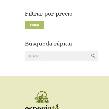
Filtrar por precio
Precio
Precio
Filtrar
mínim
máxi
Búsqueda rápida
Buscar: