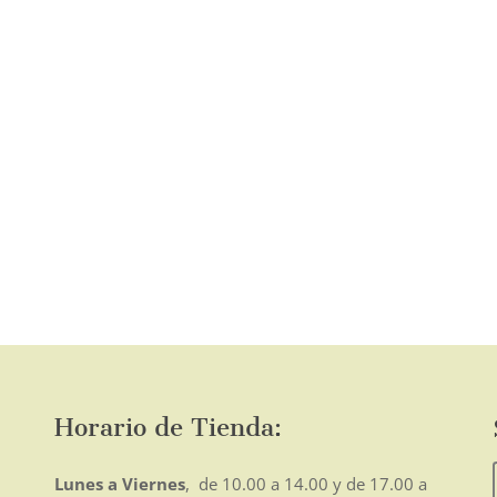
página
de
producto
o
mo
Horario de Tienda:
Lunes a Viernes
, de 10.00 a 14.00 y de 17.00 a