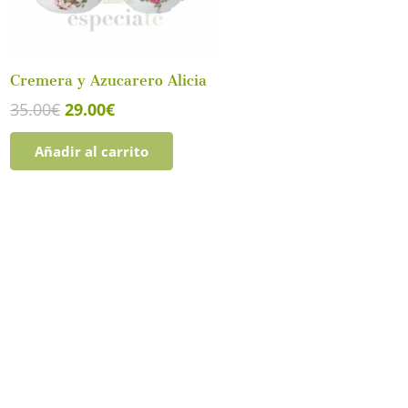
Cremera y Azucarero Alicia
El
El
35.00
€
29.00
€
precio
precio
Añadir al carrito
original
actual
era:
es:
35.00€.
29.00€.