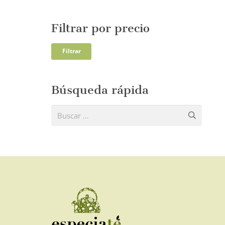
Filtrar por precio
Precio
Precio
Filtrar
mínim
máxi
Búsqueda rápida
Buscar: