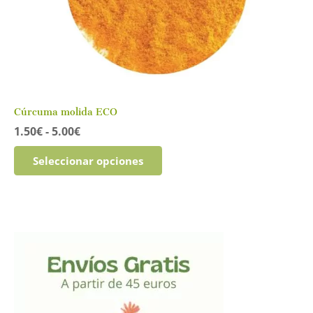
Cúrcuma molida ECO
Rango
1.50
€
-
5.00
€
de
Este
precios:
Seleccionar opciones
producto
desde
tiene
1.50€
múltiples
hasta
variantes.
5.00€
Las
opciones
se
pueden
elegir
en