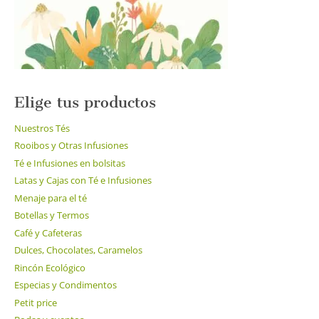
la
página
de
producto
Elige tus productos
Nuestros Tés
Rooibos y Otras Infusiones
Té e Infusiones en bolsitas
Latas y Cajas con Té e Infusiones
Menaje para el té
Botellas y Termos
Café y Cafeteras
Dulces, Chocolates, Caramelos
Rincón Ecológico
Especias y Condimentos
Petit price