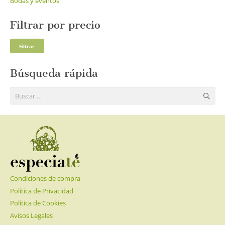
Bodas y eventos
Filtrar por precio
Pre
Pre
Filtrar
mí
má
Búsqueda rápida
Buscar:
Condiciones de compra
Política de Privacidad
Política de Cookies
Avisos Legales