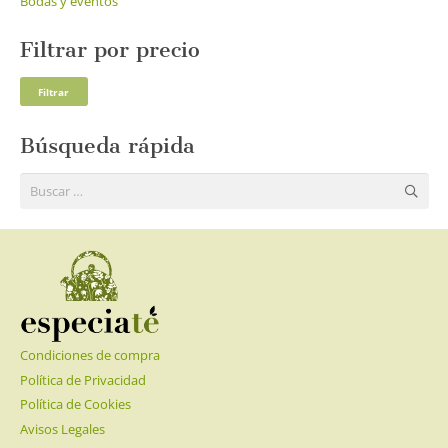
Bodas y eventos
Filtrar por precio
Pre
Pre
Filtrar
mí
má
Búsqueda rápida
Buscar:
Condiciones de compra
Política de Privacidad
Política de Cookies
Avisos Legales