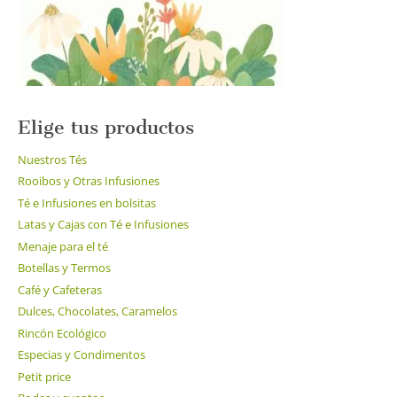
la
página
de
producto
Elige tus productos
Nuestros Tés
Rooibos y Otras Infusiones
Té e Infusiones en bolsitas
Latas y Cajas con Té e Infusiones
Menaje para el té
Botellas y Termos
Café y Cafeteras
Dulces, Chocolates, Caramelos
Rincón Ecológico
Especias y Condimentos
Petit price