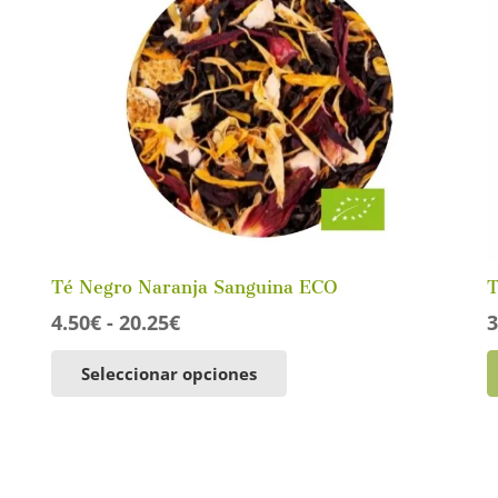
elegir
en
la
página
de
producto
Té Negro Naranja Sanguina ECO
T
Rango
4.50
€
-
20.25
€
3
de
Este
Seleccionar opciones
precios:
producto
desde
tiene
4.50€
múltiples
hasta
variantes.
20.25€
Las