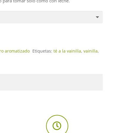
to para tomar sólo como con leche.
ro aromatizado
Etiquetas:
té a la vainilla
,
vainilla
,