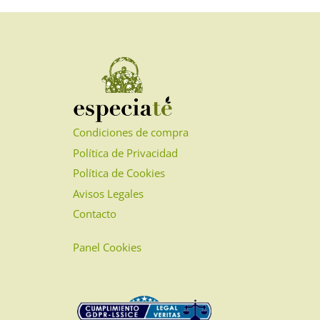
opciones
se
pueden
elegir
en
la
página
Condiciones de compra
de
Política de Privacidad
producto
Política de Cookies
Avisos Legales
Contacto
Panel Cookies