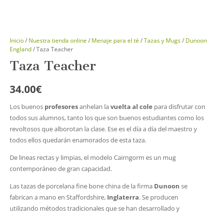
Inicio
/
Nuestra tienda online
/
Menaje para el té
/
Tazas y Mugs
/
Dunoon
England
/ Taza Teacher
Taza Teacher
34.00
€
Los buenos
profesores
anhelan la
vuelta al cole
para disfrutar con
todos sus alumnos, tanto los que son buenos estudiantes como los
revoltosos que alborotan la clase. Ese es el día a día del maestro y
todos ellos quedarán enamorados de esta taza.
De lineas rectas y limpias, el modelo Cairngorm es un mug
contemporáneo de gran capacidad.
Las tazas de porcelana fine bone china de la firma
Dunoon
se
fabrican a mano en Staffordshire,
Inglaterra
. Se producen
utilizando métodos tradicionales que se han desarrollado y