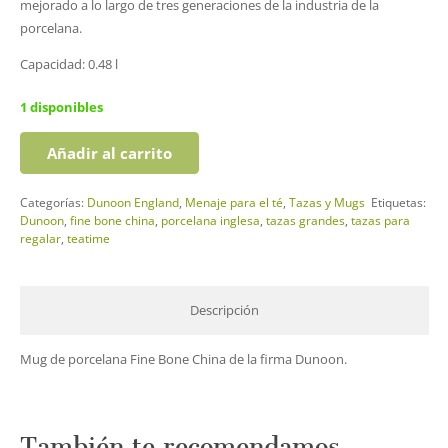
mejorado a lo largo de tres generaciones de la industria de la
porcelana.
Capacidad: 0.48 l
1 disponibles
Añadir al carrito
Taza
Teacher
Categorías:
Dunoon England
,
Menaje para el té
,
Tazas y Mugs
Etiquetas:
cantidad
Dunoon
,
fine bone china
,
porcelana inglesa
,
tazas grandes
,
tazas para
regalar
,
teatime
Descripción
Mug de porcelana Fine Bone China de la firma Dunoon.
También te recomendamos…