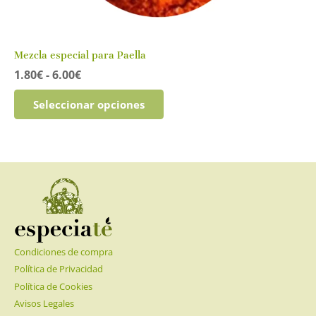
Mezcla especial para Paella
Rango
1.80
€
-
6.00
€
de
Este
precios:
Seleccionar opciones
producto
desde
tiene
1.80€
múltiples
hasta
variantes.
6.00€
Las
opciones
se
pueden
elegir
Condiciones de compra
en
la
Política de Privacidad
página
Política de Cookies
de
Avisos Legales