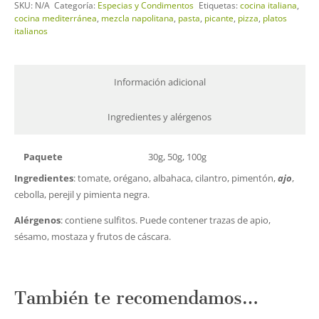
SKU:
N/A
Categoría:
Especias y Condimentos
Etiquetas:
cocina italiana
,
cocina mediterránea
,
mezcla napolitana
,
pasta
,
picante
,
pizza
,
platos
italianos
Información adicional
Ingredientes y alérgenos
Paquete
30g, 50g, 100g
Ingredientes
: tomate, orégano, albahaca, cilantro, pimentón,
ajo
,
cebolla, perejil y pimienta negra.
Alérgenos
: contiene sulfitos. Puede contener trazas de apio,
sésamo, mostaza y frutos de cáscara.
También te recomendamos…