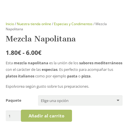
Inicio
/
Nuestra tienda online
/
Especias y Condimentos
/ Mezcla
Napolitana
Mezcla Napolitana
Rango
1.80
€
-
6.00
€
de
Esta
mezcla napolitana
es la unión de los
sabores mediterráneos
precios:
con el carácter de las
especias
. Es perfecto para acompañar tus
desde
platos italianos
como por ejemplo
pasta
o
pizza
.
1.80€
hasta
Espolvorea según gusto sobre tus preparaciones.
6.00€
Paquete
Mezcla
Añadir al carrito
Napolitana
cantidad