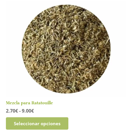
Mezcla para Ratatouille
Rango
2.70
€
-
9.00
€
de
Este
precios:
Seleccionar opciones
producto
desde
tiene