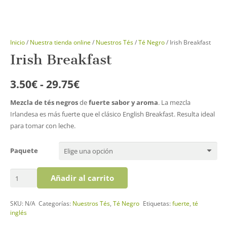
Inicio
/
Nuestra tienda online
/
Nuestros Tés
/
Té Negro
/ Irish Breakfast
Irish Breakfast
Rango
3.50
€
-
29.75
€
de
Mezcla de tés negros
de
fuerte sabor y aroma
. La mezcla
precios:
Irlandesa es más fuerte que el clásico English Breakfast. Resulta ideal
desde
para tomar con leche.
3.50€
hasta
Paquete
29.75€
Irish
Añadir al carrito
Breakfast
cantidad
SKU:
N/A
Categorías:
Nuestros Tés
,
Té Negro
Etiquetas:
fuerte
,
té
inglés