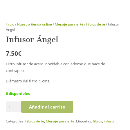
Inicio
/
Nuestra tienda online
/
Menaje para el té
/
Filtros de té
/ Infusor
Ángel
Infusor Ángel
7.50
€
Filtro infusor de acero inoxidable con adorno que hace de
contrapeso.
Diámetro del filtro: 5 cms.
6 disponibles
Infusor
Añadir al carrito
Ángel
cantidad
Categorías:
Filtros de té
,
Menaje para el té
Etiquetas:
filtros
,
infusor