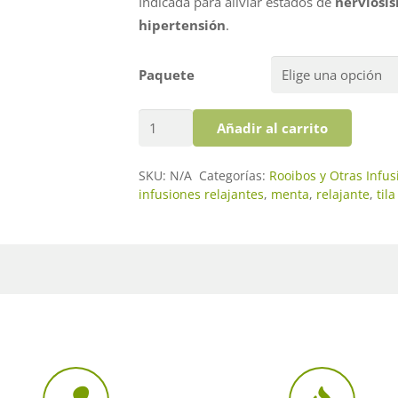
3.50€
Indicada para aliviar estados de
nerviosi
hasta
hipertensión
.
15.75€
Paquete
Infusión
Añadir al carrito
Tila
Relax
SKU:
N/A
Categorías:
Rooibos y Otras Infus
cantidad
infusiones relajantes
,
menta
,
relajante
,
tila