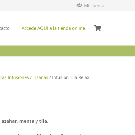
Mi cuenta
tacto
Accede AQUÍ a la tienda online
ras Infusiones
/
Tisanas
/ Infusión Tila Relax
,
azahar
,
menta
y
tila
.