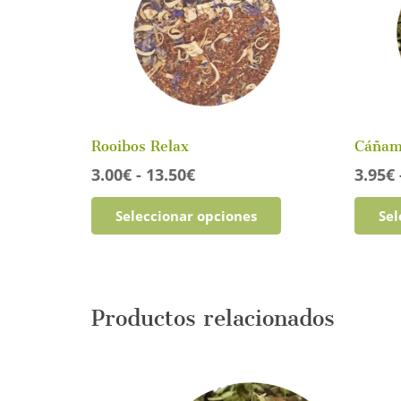
Rooibos Relax
Cáñam
Rango
3.00
€
-
13.50
€
3.95
€
de
Este
Seleccionar opciones
Sel
precios:
producto
desde
tiene
3.00€
múltiples
hasta
variantes.
13.50€
Las
Productos relacionados
opciones
se
pueden