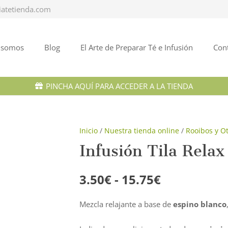
iatetienda.com
 somos
Blog
El Arte de Preparar Té e Infusión
Con
PINCHA AQUÍ PARA ACCEDER A LA TIENDA
Inicio
/
Nuestra tienda online
/
Rooibos y Ot
Infusión Tila Relax
Rango
3.50
€
-
15.75
€
de
precios:
Mezcla relajante a base de
espino blanco
desde