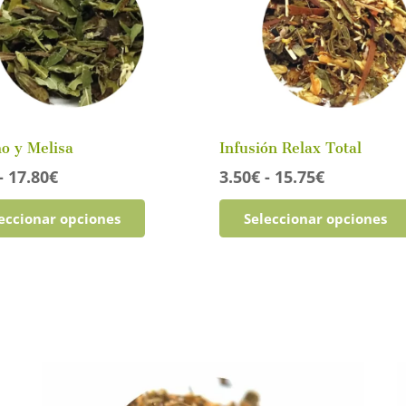
o y Melisa
Infusión Relax Total
Rango
Rango
-
17.80
€
3.50
€
-
15.75
€
de
de
Este
eccionar opciones
Seleccionar opciones
precios:
precios:
producto
desde
desde
tiene
3.95€
3.50€
múltiples
hasta
hasta
variantes.
17.80€
15.75€
Las
opciones
se
pueden