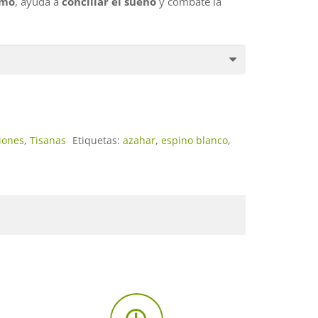
smo
, ayuda a
conciliar el sueño
y combate la
iones
,
Tisanas
Etiquetas:
azahar
,
espino blanco
,