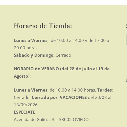
opciones
se
pueden
Horario de Tienda:
elegir
en
Lunes a Viernes
, de 10.00 a 14.00 y de 17.00 a
la
20.00 horas.
página
Sábado y Domingo:
Cerrado
de
producto
HORARIO de VERANO (del 28 de Julio al 19 de
Agosto):
Lunes a Viernes
, de 10.00 a 14.00 horas.
Tardes
:
Cerrado.
Cerrado por VACACIONES
del 20/08 al
13/09/2026
ESPECIATÉ
Avenida de Galicia, 3 – 33005 OVIEDO