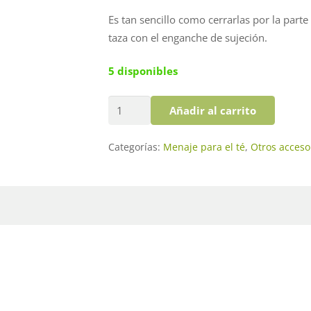
Es tan sencillo como cerrarlas por la parte 
taza con el enganche de sujeción.
5 disponibles
Clip
Añadir al carrito
para
bolsas
Categorías:
Menaje para el té
,
Otros acceso
de
té
cantidad