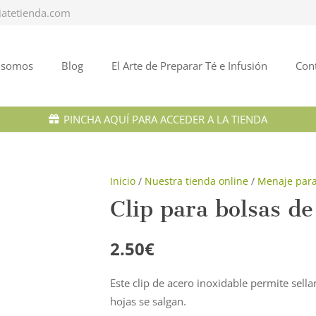
iatetienda.com
 somos
Blog
El Arte de Preparar Té e Infusión
Con
PINCHA AQUÍ PARA ACCEDER A LA TIENDA
Inicio
/
Nuestra tienda online
/
Menaje para 
Clip para bolsas de
2.50
€
Este clip de acero inoxidable permite sella
hojas se salgan.