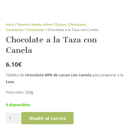
Inicio
/
Nuestra tienda online
/
Dulces, Chocolates,
Caramelos
/
Chocolates
/ Chocolate a la Taza con Canela
Chocolate a la Taza con
Canela
6.10
€
Tableta de
chocolate 60% de cacao con canela
para preparar a la
taza
.
Peso neto: 200g
6 disponibles
Chocolate
Añadir al carrito
a
la