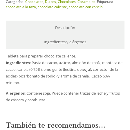
Categorías:
Chocolates
,
Dulces, Chocolates, Caramelos
Etiquetas:
Taza
chocolate a la taza
,
chocolate caliente
,
chocolate con canela
con
Canela
cantidad
Descripción
Ingredientes y alérgenos
Tableta para preparar chocolate caliente.
Ingredientes
: Pasta de cacao, azúcar, almidón de maíz, manteca de
cacao, canela (0.75%), emulgente (lecitina de
soja
), corrector de la
acidez (bicarbonato de sodio) y aroma de canela. Cacao 60%
mínimo.
Alérgenos
: Contiene soja. Puede contener trazas de leche y frutos
de cáscara y cacahuete.
También te recomendamos…