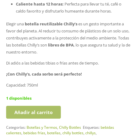
Caliente hasta 12 horas:
Perfecta para llevar tu té, café o
caldo favorito y disfrutarlo humeante durante horas.
Elegir una
botella reutilizable Chilly’s
es un gesto importante a
favor del planeta. Al reducir tu consumo de plásticos de un solo uso,
contribuyes activamente a la protección del medio ambiente. Todas
las botellas Chilly’s son
libres de BPA
, lo que asegura tu salud y la de
nuestro entorno.
Di adiós a las bebidas tibias o frías antes de tiempo.
¡Con Chilly’s, cada sorbo será perfecto!
Capacidad: 750ml
1 disponibles
Añadir al carrito
Botella
Chilly
Categorías:
Botellas y Termos
,
Chilly Bottles
Etiquetas:
bebidas
Rosa
calientes
,
bebidas frías
,
botellas
,
chilly bottles
,
chillys
,
750ml