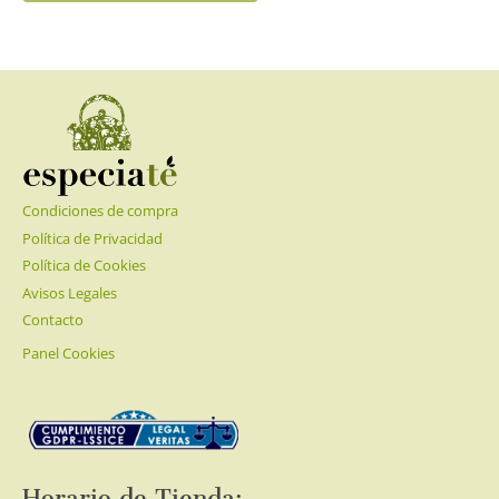
tiene
múltiples
variantes.
Las
opciones
se
pueden
elegir
Condiciones de compra
en
la
Política de Privacidad
página
Política de Cookies
de
Avisos Legales
producto
Contacto
Panel Cookies
Horario de Tienda: