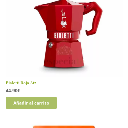
opciones
se
pueden
elegir
en
la
página
de
producto
Bialetti Roja 3tz
44.90
€
Añadir al carrito