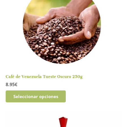
Café de Venezuela Tueste Oscuro 250g
8.95
€
Este
Seleccionar opciones
producto
tiene
múltiples
variantes.
Las