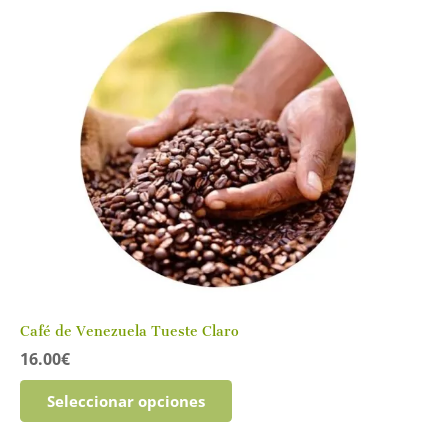
Café de Venezuela Tueste Claro
16.00
€
Este
Seleccionar opciones
producto
tiene