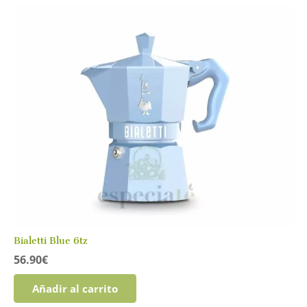
múltiples
variantes.
Las
opciones
se
pueden
elegir
en
la
página
de
producto
Bialetti Blue 6tz
56.90
€
Añadir al carrito